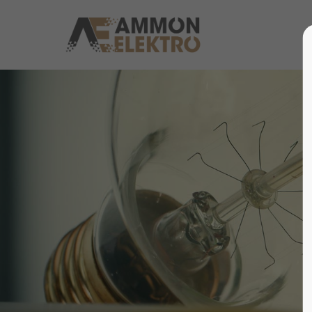
Login
Supp
Benutzername
Lorem i
2
Passwort
Anmelden
We offe
Register
|
Lost your password?
Mon - F