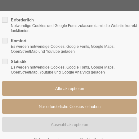
STARTSEITE
LEISTUNGEN
UN
ort
Get in touch
Erforderlich
Notwendige Cookies und Google Fonts zulassen damit die Website korrekt
funktioniert
psum dolor sit amet:
Cybersteel Inc.
Komfort
376-293 City Road, Suite 600
Es werden notwendige Cookies, Google Fonts, Google Maps,
San Francisco, CA 94102
OpenStreetMap und Youtube geladen
Statistik
4h
Have any questions?
Es werden notwendige Cookies, Google Fonts, Google Maps,
/ 365days
OpenStreetMap, Youtube und Google Analytics geladen
+44 1234 567 890
Drop us a line
info@yourdomain.com
r support for our customers
ri 8:00am - 5:00pm
(GMT +1)